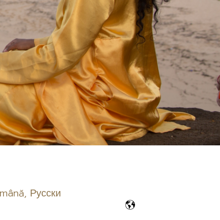
mână
,
Русски