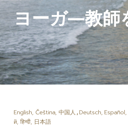
ヨーガ―教師
English
,
Čeština
,
中国人
Deutsch
,
Español
,
й
,
हिन्दी
,
日本語