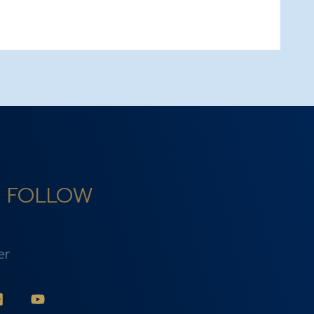
 FOLLOW
er