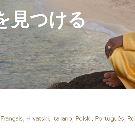
を見つける
,
Français
,
Hrvatski
,
Italiano
,
Polski
,
Português
,
Ro