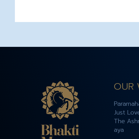
OUR 
Paramah
Just Lov
The Ashr
aya