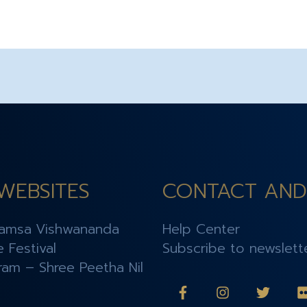
WEBSITES
CONTACT AND
amsa Vishwananda
Help Center
e Festival
Subscribe to newslett
am – Shree Peetha Nil