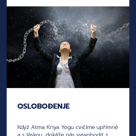
OSLOBOĐENJE
Když Atma Kriya Yogu cvičíme upřímně
a s láskou, dokáže nás vysvobodit z