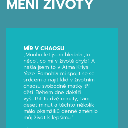
MĚNÍ ŽIVOTY
MÍR V CHAOSU
„Mnoho let jsem hledala ‚to
něco', co mi v životě chybí. A
našla jsem to v Atma Kriya
Yoze. Pomohla mi spojit se se
srdcem a najít klid v životním
chaosu svobodné matky tří
dětí. Během dne dokáži
vyšetřit tu dvě minuty, tam
deset minut a těchto několik
málo okamžiků denně změnilo
můj život k lepšímu.“