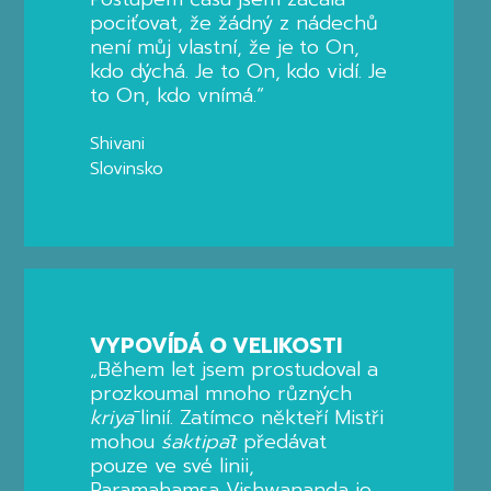
pociťovat, že žádný z nádechů
není můj vlastní, že je to On,
kdo dýchá. Je to On, kdo vidí. Je
to On, kdo vnímá.“
Shivani
Slovinsko
VYPOVÍDÁ O VELIKOSTI
„Během let jsem prostudoval a
prozkoumal mnoho různých
kriyā
linií. Zatímco někteří Mistři
mohou
śaktipāt
předávat
pouze ve své linii,
Paramahamsa Vishwananda je