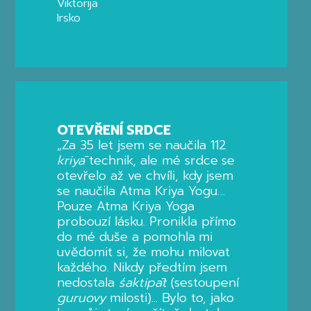
Viktorija
Irsko
OTEVŘENÍ SRDCE
„Za 35 let jsem se naučila 112
kriyā
technik, ale mé srdce se
otevřelo až ve chvíli, kdy jsem
se naučila Atma Kriya Yogu…
Pouze Atma Kriya Yoga
probouzí lásku. Pronikla přímo
do mé duše a pomohla mi
uvědomit si, že mohu milovat
každého. Nikdy předtím jsem
nedostala
śaktipāt
(sestoupení
guruovy
milosti)... Bylo to, jako