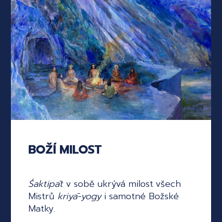
BOŽÍ MILOST
Śaktipāt
v sobě ukrývá milost všech
Mistrů
kriyā-yogy
i samotné Božské
Matky.