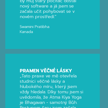
by můj starý počítač dostal
nový software a já jsem se
začala učit pohybovat se v
novém prostředí.“
Swamini Pratibha
Kanada
PRAMEN VĚČNÉ LÁSKY
„Tato praxe ve mě otevřela
studnici věčné lásky a
hlubokého míru, který jsem
vždy hledala. Díky tomu jsem si
uvědomila, že Atma Kiya Yoga
je Bhagavan - samotný Bůh.
Postupem času jsem začala