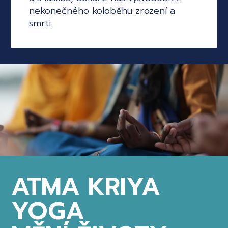
nekonečného koloběhu zrození a
smrti.
ATMA KRIYA
YOGA